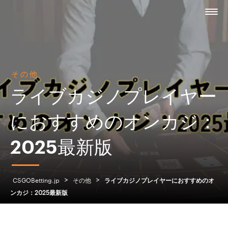
その他
ライブカジノプレイヤー
におすすめのオンカジ：
2025最新版
>
>
CSGOBetting.jp
その他
ライブカジノプレイヤーにおすすめのオ
ンカジ：2025最新版