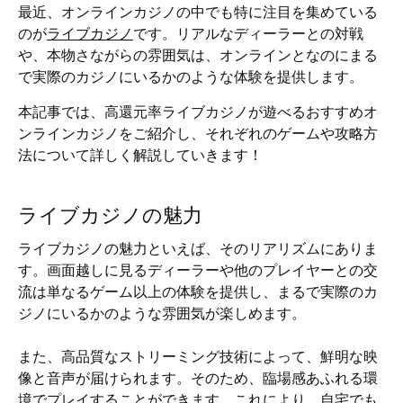
最近、オンラインカジノの中でも特に注目を集めている
のが
ライブカジノ
です。リアルなディーラーとの対戦
や、本物さながらの雰囲気は、オンラインとなのにまる
で実際のカジノにいるかのような体験を提供します。
本記事では、高還元率ライブカジノが遊べるおすすめオ
ンラインカジノをご紹介し、それぞれのゲームや攻略方
法について詳しく解説していきます！
ライブカジノの魅力
ライブカジノの魅力といえば、そのリアリズムにありま
す。画面越しに見るディーラーや他のプレイヤーとの交
流は単なるゲーム以上の体験を提供し、まるで実際のカ
ジノにいるかのような雰囲気が楽しめます。
また、高品質なストリーミング技術によって、鮮明な映
像と音声が届けられます。そのため、臨場感あふれる環
境でプレイすることができます。これにより、自宅でも