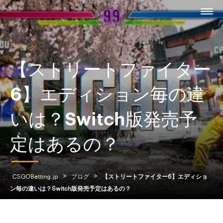
ブログ
【ストリートファイター
6】エディション毎の違
いは？Switch版発売予
定はあるの？
>
>
CSGOBetting.jp
ブログ
【ストリートファイター6】エディショ
ン毎の違いは？Switch版発売予定はあるの？