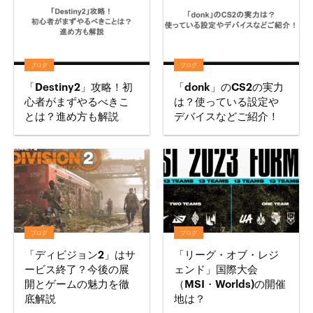
ブログ
ブログ
「Destiny2」攻略！初
「donk」のCS2の実力
心者がまずやるべきこ
は？使っている設定や
とは？進め方も解説
デバイスなどご紹介！
ブログ
ブログ
「ディビジョン2」はサ
「リーグ・オブ・レジ
ービス終了？今後の展
ェンド」国際大会
開とゲームの魅力を徹
（MSI・Worlds)の開催
底解説
地は？