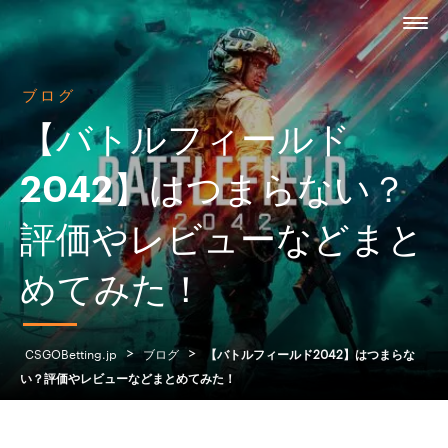
ブログ
【バトルフィールド
2042】はつまらない？
評価やレビューなどまと
めてみた！
>
>
CSGOBetting.jp
ブログ
【バトルフィールド2042】はつまらな
い？評価やレビューなどまとめてみた！