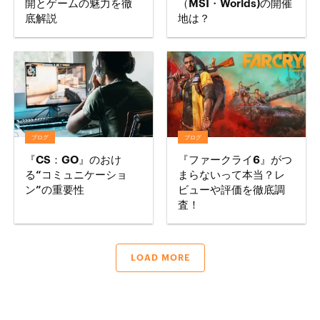
開とゲームの魅力を徹
（MSI・Worlds)の開催
底解説
地は？
ブログ
ブログ
『CS：GO』のおけ
『ファークライ6』がつ
る“コミュニケーショ
まらないって本当？レ
ン”の重要性
ビューや評価を徹底調
査！
LOAD MORE