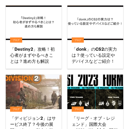
ブログ
ブログ
「Destiny2」攻略！初
「donk」のCS2の実力
心者がまずやるべきこ
は？使っている設定や
とは？進め方も解説
デバイスなどご紹介！
ブログ
ブログ
「ディビジョン2」はサ
「リーグ・オブ・レジ
ービス終了？今後の展
ェンド」国際大会