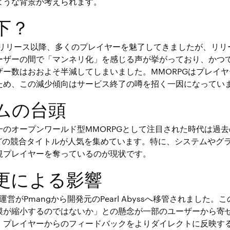
ような背景が考えられます。
下？
年のリリース以降、多くのプレイヤーを魅了してきましたが、リリ
ーザーの間で「マンネリ化」を感じる声が挙がっており、かつ
ザー数はおおよそ半減してしまいました。MMORPGはプレイ
ため、この減少傾向はサービス終了の噂を招く一因になってい
ムの台頭
一のオープンワールド型MMORPGとして注目された時代は過
k」などの競合タイトルが人気を集めています。特に、システムや
規プレイヤーを奪っているのが現状です。
更による影響
運営がPmangから開発元のPearl Abyssへ移管されました
模が縮小するのではないか」との懸念が一部のユーザーから寄
、プレイヤーからのフィードバックをよりダイレクトに反映す