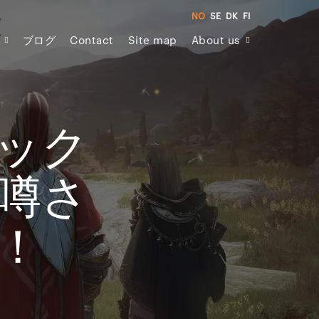
NO
SE
DK
FI
ブログ
Contact
Site map
About us
ック
噂さ
！