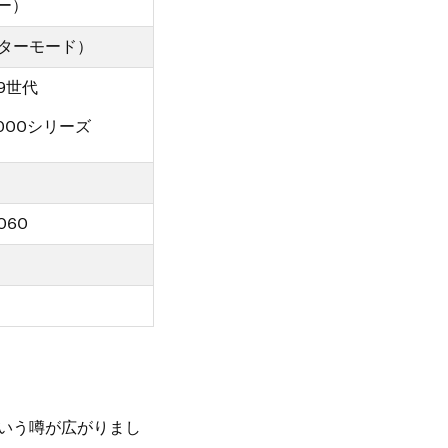
ー）
スターモード）
 第9世代
 3000シリーズ
3060
という噂が広がりまし