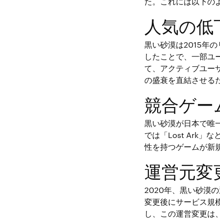
た。これには以下の
人気の低
黒い砂漠は2015
したことで、一部ユ
て、アクティブユー
の盛衰を直結させる
競合ゲー
黒い砂漠が日本で唯
では「Lost Ar
性を持つゲームが新
運営元変
2020年、黒い砂漠の
変更後にサービス規
し、この運営変更は