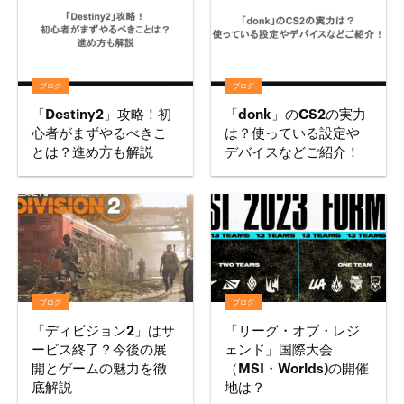
ブログ
ブログ
「Destiny2」攻略！初
「donk」のCS2の実力
心者がまずやるべきこ
は？使っている設定や
とは？進め方も解説
デバイスなどご紹介！
ブログ
ブログ
「ディビジョン2」はサ
「リーグ・オブ・レジ
ービス終了？今後の展
ェンド」国際大会
開とゲームの魅力を徹
（MSI・Worlds)の開催
底解説
地は？