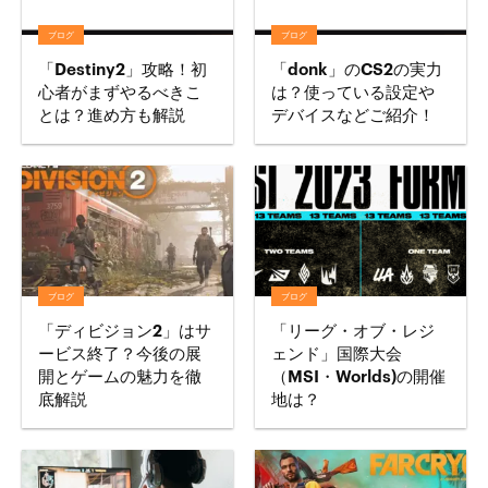
ブログ
ブログ
「Destiny2」攻略！初
「donk」のCS2の実力
心者がまずやるべきこ
は？使っている設定や
とは？進め方も解説
デバイスなどご紹介！
ブログ
ブログ
「ディビジョン2」はサ
「リーグ・オブ・レジ
ービス終了？今後の展
ェンド」国際大会
開とゲームの魅力を徹
（MSI・Worlds)の開催
底解説
地は？